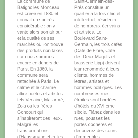
La commune de
Saint-Germain-des-
Batignolles Monceau
Prés constitue un
est créée en 1830 et
quartier à la fois chic et
connait un succès
intellectuel, résidence
considérable : on y
de nombreux écrivains
vante alors son air pur
et artistes. Le
et la qualité de ses
Boulevard Saint-
marchés où l’on trouve
Germain, les trois cafés
des produits non taxés
(Café de Flore, Café
car nous sommes
des Deux Magots et
encore en dehors de
brasserie Lipp) doivent
Paris. En 1860, la
leur renommée à leurs
commune sera
clients, hommes de
rattachée à Paris. Le
lettres, artistes et
calme et le charme
hommes politiques. Les
attire poètes et artistes
nombreuses rues
tels Verlaine, Mallarmé,
étroites sont bordées
Zola ou les frères
d’hôtels du XVIIeme
Goncourt qui
siècle. Flânez dans les
s’inspireront des lieux.
rues, poussez les
Malgré les
portes cochères et
transformations
découvrez des cours
d’Haussmann et celles
d’immeubles