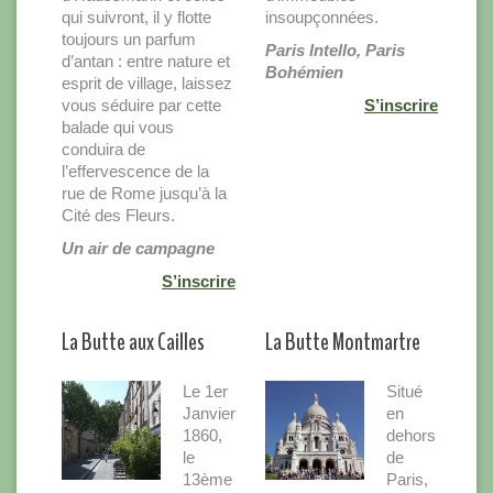
qui suivront, il y flotte
insoupçonnées.
toujours un parfum
Paris Intello, Paris
d’antan : entre nature et
Bohémien
esprit de village, laissez
vous séduire par cette
S’inscrire
balade qui vous
conduira de
l’effervescence de la
rue de Rome jusqu’à la
Cité des Fleurs.
Un air de campagne
S’inscrire
La Butte aux Cailles
La Butte Montmartre
Le 1er
Situé
Janvier
en
1860,
dehors
le
de
13ème
Paris,