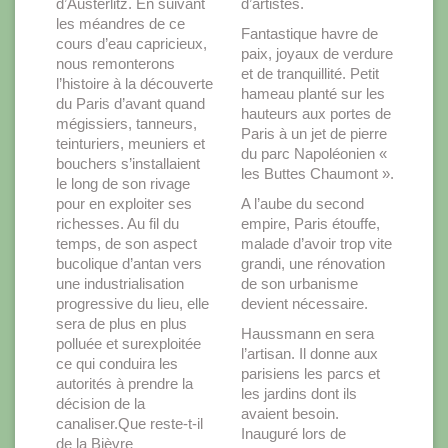
d’Austerlitz. En suivant
d’artistes.
les méandres de ce
Fantastique havre de
cours d’eau capricieux,
paix, joyaux de verdure
nous remonterons
et de tranquillité. Petit
l’histoire à la découverte
hameau planté sur les
du Paris d’avant quand
hauteurs aux portes de
mégissiers, tanneurs,
Paris à un jet de pierre
teinturiers, meuniers et
du parc Napoléonien «
bouchers s’installaient
les Buttes Chaumont ».
le long de son rivage
pour en exploiter ses
A l’aube du second
richesses. Au fil du
empire, Paris étouffe,
temps, de son aspect
malade d’avoir trop vite
bucolique d’antan vers
grandi, une rénovation
une industrialisation
de son urbanisme
progressive du lieu, elle
devient nécessaire.
sera de plus en plus
Haussmann en sera
polluée et surexploitée
l’artisan. Il donne aux
ce qui conduira les
parisiens les parcs et
autorités à prendre la
les jardins dont ils
décision de la
avaient besoin.
canaliser.Que reste-t-il
Inauguré lors de
de la Bièvre