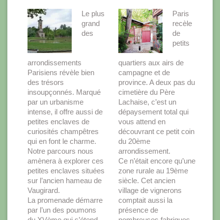
Le plus
Paris
grand
recèle
des
de
petits
arrondissements
quartiers aux airs de
Parisiens révèle bien
campagne et de
des trésors
province. A deux pas du
insoupçonnés. Marqué
cimetière du Père
par un urbanisme
Lachaise, c’est un
intense, il offre aussi de
dépaysement total qui
petites enclaves de
vous attend en
curiosités champêtres
découvrant ce petit coin
qui en font le charme.
du 20ème
Notre parcours nous
arrondissement.
amènera à explorer ces
Ce n’était encore qu’une
petites enclaves situées
zone rurale au 19ème
sur l’ancien hameau de
siècle. Cet ancien
Vaugirard.
village de vignerons
La promenade démarre
comptait aussi la
par l’un des poumons
présence de
du XVème qui s’étend
nombreuses fabriques