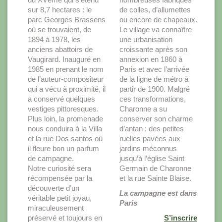
sur 8,7 hectares : le
de colles, d’allumettes
parc Georges Brassens
ou encore de chapeaux.
où se trouvaient, de
Le village va connaître
1894 à 1978, les
une urbanisation
anciens abattoirs de
croissante après son
Vaugirard. Inauguré en
annexion en 1860 à
1985 en prenant le nom
Paris et avec l’arrivée
de l’auteur-compositeur
de la ligne de métro à
qui a vécu à proximité, il
partir de 1900. Malgré
a conservé quelques
ces transformations,
vestiges pittoresques.
Charonne a su
Plus loin, la promenade
conserver son charme
nous conduira à la Villa
d’antan : des petites
et la rue Dos santos où
ruelles pavées aux
il fleure bon un parfum
jardins méconnus
de campagne.
jusqu’à l’église Saint
Notre curiosité sera
Germain de Charonne
récompensée par la
et la rue Sainte Blaise.
découverte d’un
La campagne est dans
véritable petit joyau,
Paris
miraculeusement
préservé et toujours en
S’inscrire