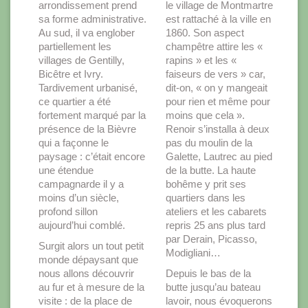
arrondissement prend
le village de Montmartre
sa forme administrative.
est rattaché à la ville en
Au sud, il va englober
1860. Son aspect
partiellement les
champêtre attire les «
villages de Gentilly,
rapins » et les «
Bicêtre et Ivry.
faiseurs de vers » car,
Tardivement urbanisé,
dit-on, « on y mangeait
ce quartier a été
pour rien et même pour
fortement marqué par la
moins que cela ».
présence de la Bièvre
Renoir s’installa à deux
qui a façonne le
pas du moulin de la
paysage : c’était encore
Galette, Lautrec au pied
une étendue
de la butte. La haute
campagnarde il y a
bohême y prit ses
moins d’un siècle,
quartiers dans les
profond sillon
ateliers et les cabarets
aujourd’hui comblé.
repris 25 ans plus tard
par Derain, Picasso,
Surgit alors un tout petit
Modigliani…
monde dépaysant que
nous allons découvrir
Depuis le bas de la
au fur et à mesure de la
butte jusqu’au bateau
visite : de la place de
lavoir, nous évoquerons