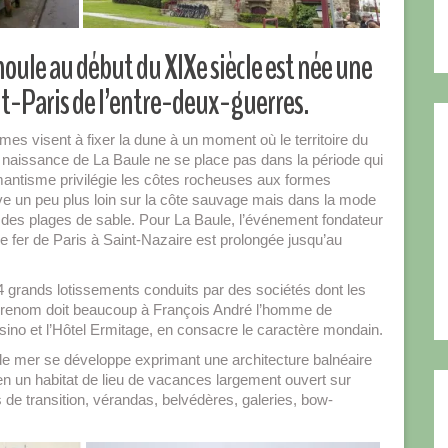
 houle au début du XIXe siècle est née une
out-Paris de l’entre-deux-guerres.
imes visent à fixer la dune à un moment où le territoire du
 naissance de La Baule ne se place pas dans la période qui
romantisme privilégie les côtes rocheuses aux formes
ouve un peu plus loin sur la côte sauvage mais dans la mode
 des plages de sable. Pour La Baule, l’événement fondateur
e fer de Paris à Saint-Nazaire est prolongée jusqu’au
e 4 grands lotissements conduits par des sociétés dont les
on renom doit beaucoup à François André l’homme de
asino et l’Hôtel Ermitage, en consacre le caractère mondain.
de mer se développe exprimant une architecture balnéaire
 en un habitat de lieu de vacances largement ouvert sur
s de transition, vérandas, belvédères, galeries, bow-