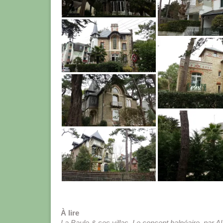
À lire
La Baule & ses villas. Le concept balnéaire, par A