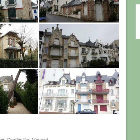
lain Charles(éd. Massin).