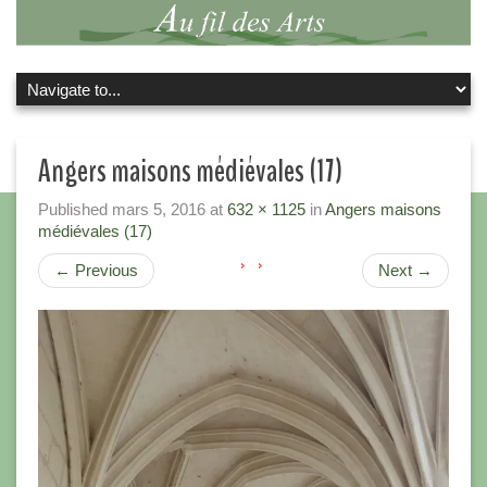
Angers maisons médiévales (17)
Published
mars 5, 2016
at
632 × 1125
in
Angers maisons
médiévales (17)
←
Previous
Next
→