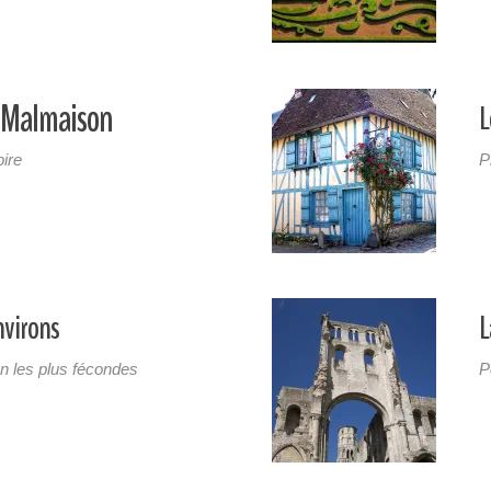
a Malmaison
L
ire
P
nvirons
L
on les plus fécondes
P