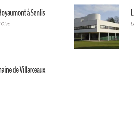
Royaumont à Senlis
L
l’Oise
L
aine de Villarceaux