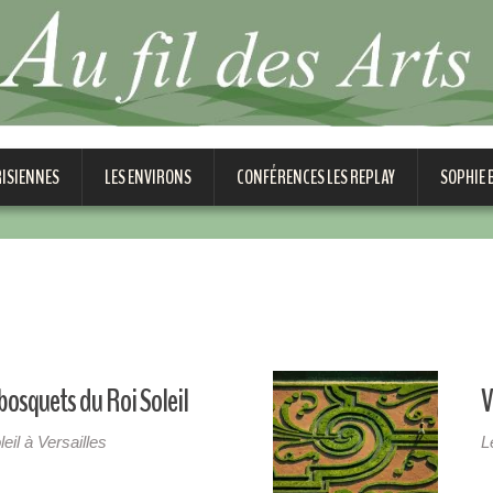
RISIENNES
LES ENVIRONS
CONFÉRENCES LES REPLAY
SOPHIE
bosquets du Roi Soleil
V
eil à Versailles
L