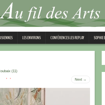
RISIENNES
LES ENVIRONS
CONFÉRENCES LES REPLAY
SOPHIE
oubaix (11)
Next
→