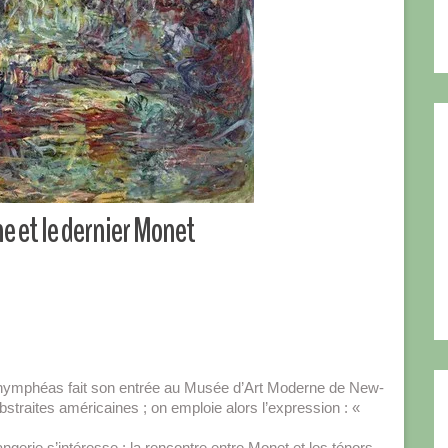
e et le dernier Monet
 nymphéas fait son entrée au Musée d’Art Moderne de New-
traites américaines ; on emploie alors l’expression : «
gerie s’intéresse : la rencontre entre Monet et les ténors