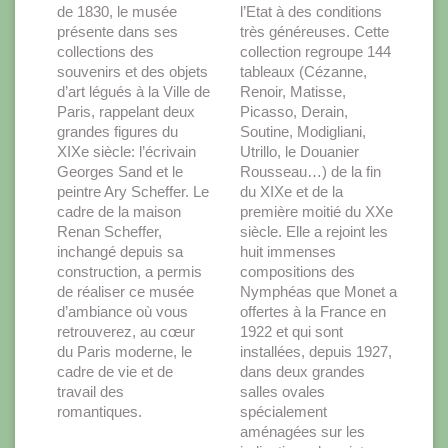
de 1830, le musée
l’Etat à des conditions
présente dans ses
très généreuses. Cette
collections des
collection regroupe 144
souvenirs et des objets
tableaux (Cézanne,
d’art légués à la Ville de
Renoir, Matisse,
Paris, rappelant deux
Picasso, Derain,
grandes figures du
Soutine, Modigliani,
XIXe siècle: l’écrivain
Utrillo, le Douanier
Georges Sand et le
Rousseau…) de la fin
peintre Ary Scheffer. Le
du XIXe et de la
cadre de la maison
première moitié du XXe
Renan Scheffer,
siècle. Elle a rejoint les
inchangé depuis sa
huit immenses
construction, a permis
compositions des
de réaliser ce musée
Nymphéas que Monet a
d’ambiance où vous
offertes à la France en
retrouverez, au cœur
1922 et qui sont
du Paris moderne, le
installées, depuis 1927,
cadre de vie et de
dans deux grandes
travail des
salles ovales
romantiques.
spécialement
aménagées sur les