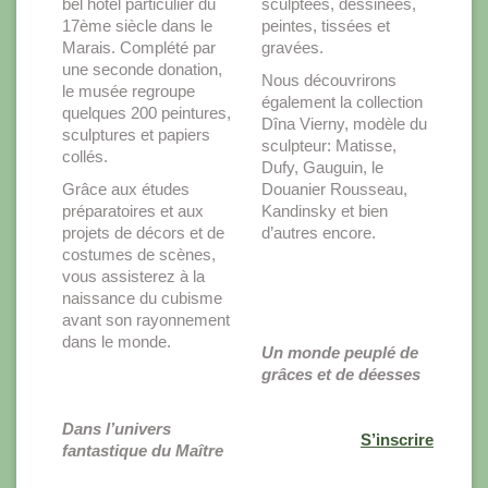
bel hôtel particulier du
sculptées, dessinées,
17ème siècle dans le
peintes, tissées et
Marais. Complété par
gravées.
une seconde donation,
Nous découvrirons
le musée regroupe
également la collection
quelques 200 peintures,
Dîna Vierny, modèle du
sculptures et papiers
sculpteur: Matisse,
collés.
Dufy, Gauguin, le
Grâce aux études
Douanier Rousseau,
préparatoires et aux
Kandinsky et bien
projets de décors et de
d’autres encore.
costumes de scènes,
vous assisterez à la
naissance du cubisme
avant son rayonnement
dans le monde.
Un monde peuplé de
grâces et de déesses
Dans l’univers
S’inscrire
fantastique du Maître