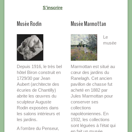
S’inscrire
Musée Rodin
Musée Marmottan
Le
musée
Depuis 1916, le très bel
Marmottan est situé au
hôtel Biron construit en
cœur des jardins du
1729/30 par Jean
Ranelagh. Cet ancien
Aubert (architecte des
pavillon de chasse fut
écuries de Chantilly)
acheté en 1882 par
abrite les œuvres du
Jules Marmottan pour
sculpteur Auguste
conserver ses
Rodin exposées dans
collections
les salons intérieurs et
napoléoniennes. En
les jardins.
1932, les collections
sont léguées à l’état qui
A l’ombre du Penseur,
en fait un musée