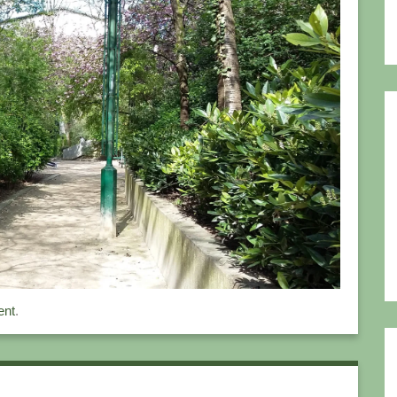
ent
.