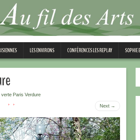
RISIENNES
LES ENVIRONS
CONFÉRENCES LES REPLAY
SOPHIE
ure
 verte Paris Verdure
Next
→