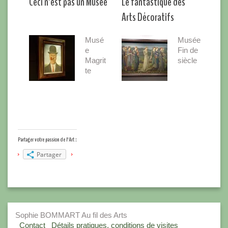
Ceci n’est pas un Musée
Le fantastique des
Arts Décoratifs
Musé
Musée
e
Fin de
Magrit
siècle
te
Partager votre passion de l'Art :
Partager
Sophie BOMMART Au fil des Arts
Contact
Détails pratiques, conditions de visites