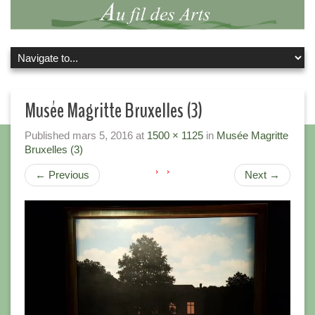
Musée Magritte Bruxelles (3)
Published
mars 5, 2016
at
1500 × 1125
in
Musée Magritte
Bruxelles (3)
←
Previous
Next
→